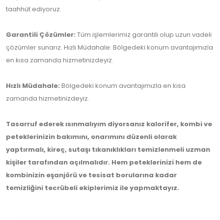
taahhüt ediyoruz.
Garantili Çözümler:
Tüm işlemlerimiz garantili olup uzun vadeli
çözümler sunarız. Hızlı Müdahale: Bölgedeki konum avantajımızla
en kısa zamanda hizmetinizdeyiz.
Hızlı Müdahale:
Bölgedeki konum avantajımızla en kısa
zamanda hizmetinizdeyiz.
Tasarruf ederek ısınmalıyım diyorsanız kalorifer, kombi ve
peteklerinizin bakımını, onarımını düzenli olarak
yaptırmalı, kireç, sutaşı tıkanıklıkları temizlenmeli uzman
kişiler tarafından açılmalıdır. Hem peteklerinizi hem de
kombinizin eşanjörü ve tesisat borularına kadar
temizliğini tecrübeli ekiplerimiz ile yapmaktayız.