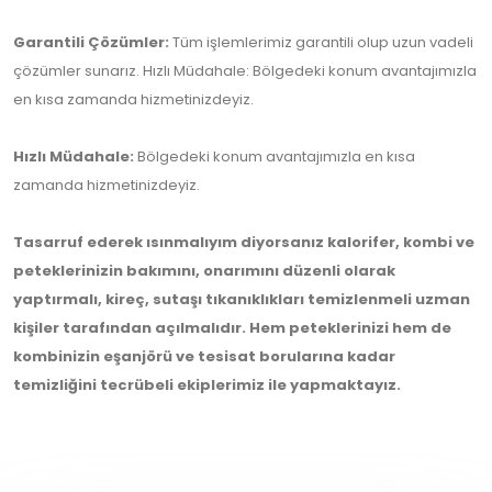
Garantili Çözümler:
Tüm işlemlerimiz garantili olup uzun vadeli
çözümler sunarız. Hızlı Müdahale: Bölgedeki konum avantajımızla
en kısa zamanda hizmetinizdeyiz.
Hızlı Müdahale:
Bölgedeki konum avantajımızla en kısa
zamanda hizmetinizdeyiz.
Tasarruf ederek ısınmalıyım diyorsanız kalorifer, kombi ve
peteklerinizin bakımını, onarımını düzenli olarak
yaptırmalı, kireç, sutaşı tıkanıklıkları temizlenmeli uzman
kişiler tarafından açılmalıdır. Hem peteklerinizi hem de
kombinizin eşanjörü ve tesisat borularına kadar
temizliğini tecrübeli ekiplerimiz ile yapmaktayız.