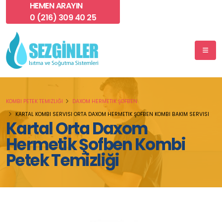
HEMEN ARAYIN
0 (216) 309 40 25
KOMBI PETEK TEMIZLIĞI
DAXOM HERMETIK ŞOFBEN
KARTAL KOMBI SERVISI ORTA DAXOM HERMETIK ŞOFBEN KOMBI BAKIM SERVISI
Kartal Orta Daxom
Hermetik Şofben Kombi
Petek Temizliği