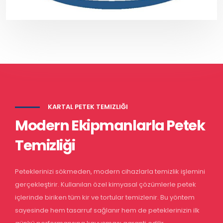
KARTAL PETEK TEMIZLIĞI
Modern Ekipmanlarla Petek
Temizliği
Peteklerinizi sökmeden, modern cihazlarla temizlik işlemini
gerçekleştirir. Kullanılan özel kimyasal çözümlerle petek
içlerinde biriken tüm kir ve tortular temizlenir. Bu yöntem
sayesinde hem tasarruf sağlanır hem de peteklerinizin ilk