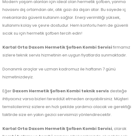
Modern yaşam alanları için ideal olan hermetik şofben, yanma
havasını dış ortamdan alır, atık gazı da dışarı atar. Bu sayede iç
mekanlarda güvenli kullanım sağlar. Enerji verimliliği yüksek,
kullanımı kolay ve çevre dostudur. Hem konforlu hem de güvenli
sıcak su için hermetik şofben tercih edin!
Kartal Orta Daxom Hermetik Şofben Kombi Servisi
firmamız
sizlere teknik servis hizmetinin en uygun fiyatlarda sunmaktadır.
Donanımlı araçlar ve uzman kadromuz ile haftanın 7 günü
hizmetinizdeyiz.
Eğer
Daxom Hermetik Şofben Kombi teknik servis
desteğe
ihtiyacınız varsa bizleri tereddüt etmeden arayabilirsiniz. Müşteri
temsilcilerimiz sizlere en hızlı şekilde yardımcı olacak ve gerektiği
taktirde size en yakın gezici servisimizi yönlendirecektir.
Kartal Orta Daxom Hermetik Şofben Kombi Servisi
, olarak