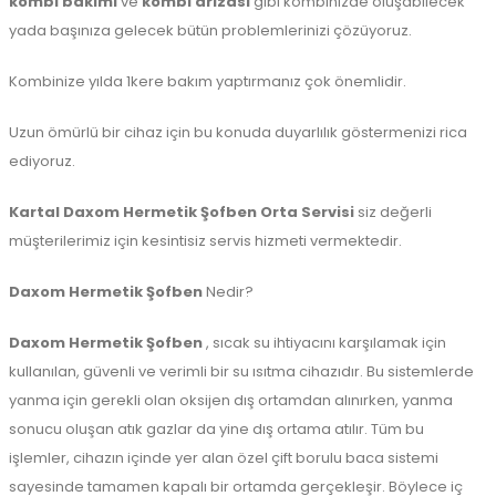
kombi bakımı
ve
kombi arızası
gibi kombinizde oluşabilecek
yada başınıza gelecek bütün problemlerinizi çözüyoruz.
Kombinize yılda 1kere bakım yaptırmanız çok önemlidir.
Uzun ömürlü bir cihaz için bu konuda duyarlılık göstermenizi rica
ediyoruz.
Kartal Daxom Hermetik Şofben
Orta
Servisi
siz değerli
müşterilerimiz için kesintisiz servis hizmeti vermektedir.
Daxom Hermetik Şofben
Nedir?
Daxom Hermetik Şofben
, sıcak su ihtiyacını karşılamak için
kullanılan, güvenli ve verimli bir su ısıtma cihazıdır. Bu sistemlerde
yanma için gerekli olan oksijen dış ortamdan alınırken, yanma
sonucu oluşan atık gazlar da yine dış ortama atılır. Tüm bu
işlemler, cihazın içinde yer alan özel çift borulu baca sistemi
sayesinde tamamen kapalı bir ortamda gerçekleşir. Böylece iç