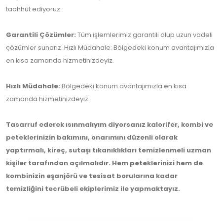
taahhüt ediyoruz.
Garantili Çözümler:
Tüm işlemlerimiz garantili olup uzun vadeli
çözümler sunarız. Hızlı Müdahale: Bölgedeki konum avantajımızla
en kısa zamanda hizmetinizdeyiz.
Hızlı Müdahale:
Bölgedeki konum avantajımızla en kısa
zamanda hizmetinizdeyiz.
Tasarruf ederek ısınmalıyım diyorsanız kalorifer, kombi ve
peteklerinizin bakımını, onarımını düzenli olarak
yaptırmalı, kireç, sutaşı tıkanıklıkları temizlenmeli uzman
kişiler tarafından açılmalıdır. Hem peteklerinizi hem de
kombinizin eşanjörü ve tesisat borularına kadar
temizliğini tecrübeli ekiplerimiz ile yapmaktayız.