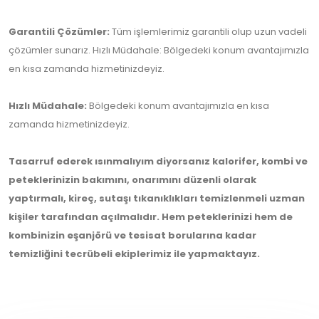
Garantili Çözümler:
Tüm işlemlerimiz garantili olup uzun vadeli
çözümler sunarız. Hızlı Müdahale: Bölgedeki konum avantajımızla
en kısa zamanda hizmetinizdeyiz.
Hızlı Müdahale:
Bölgedeki konum avantajımızla en kısa
zamanda hizmetinizdeyiz.
Tasarruf ederek ısınmalıyım diyorsanız kalorifer, kombi ve
peteklerinizin bakımını, onarımını düzenli olarak
yaptırmalı, kireç, sutaşı tıkanıklıkları temizlenmeli uzman
kişiler tarafından açılmalıdır. Hem peteklerinizi hem de
kombinizin eşanjörü ve tesisat borularına kadar
temizliğini tecrübeli ekiplerimiz ile yapmaktayız.