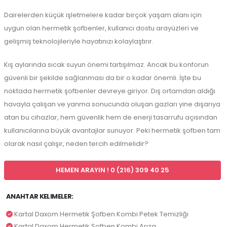
Dairelerden küçük işletmelere kadar birçok yaşam alanı için
uygun olan hermetik şofbenler, kullanıcı dostu arayüzleri ve
gelişmiş teknolojileriyle hayatınızı kolaylaştırır.
Kış aylarında sıcak suyun önemi tartışılmaz. Ancak bu konforun
güvenli bir şekilde sağlanması da bir o kadar önemli. İşte bu
noktada hermetik şofbenler devreye giriyor. Dış ortamdan aldığı
havayla çalışan ve yanma sonucunda oluşan gazları yine dışarıya
atan bu cihazlar, hem güvenlik hem de enerji tasarrufu açısından
kullanıcılarına büyük avantajlar sunuyor. Peki hermetik şofben tam
olarak nasıl çalışır, neden tercih edilmelidir?
HEMEN ARAYIN ! 0 (216) 309 40 25
ANAHTAR KELIMELER:
Kartal Daxom Hermetik Şofben Kombi Petek Temizliği
Kartal Daxom Hermetik Şofben Kombi Arıza