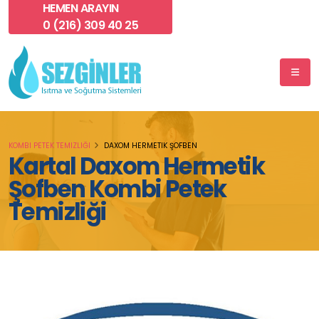
HEMEN ARAYIN
0 (216) 309 40 25
KOMBI PETEK TEMIZLIĞI
DAXOM HERMETIK ŞOFBEN
Kartal Daxom Hermetik
Şofben Kombi Petek
Temizliği