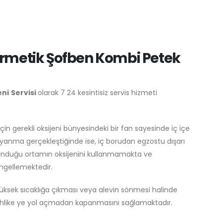
rmetik Şofben Kombi Petek
eni
Servisi
olarak 7 24 kesintisiz servis hizmeti
çin gerekli oksijeni bünyesindeki bir fan sayesinde iç içe
anma gerçekleştiğinde ise, iç borudan egzostu dışarı
unduğu ortamın oksijenini kullanmamakta ve
ngellemektedir.
üksek sıcaklığa çıkması veya alevin sönmesi halinde
ehlike ye yol açmadan kapanmasını sağlamaktadır.