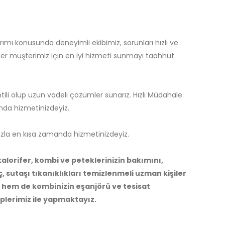
rımı konusunda deneyimli ekibimiz, sorunları hızlı ve
 Her müşterimiz için en iyi hizmeti sunmayı taahhüt
ili olup uzun vadeli çözümler sunarız. Hızlı Müdahale:
da hizmetinizdeyiz.
zla en kısa zamanda hizmetinizdeyiz.
alorifer, kombi ve peteklerinizin bakımını,
, sutaşı tıkanıklıkları temizlenmeli uzman kişiler
i hem de kombinizin eşanjörü ve tesisat
iplerimiz ile yapmaktayız.