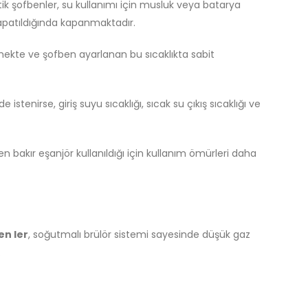
ik şofbenler, su kullanımı için musluk veya batarya
apatıldığında kapanmaktadır.
lmekte ve şofben ayarlanan bu sıcaklıkta sabit
e istenirse, giriş suyu sıcaklığı, sıcak su çıkış sıcaklığı ve
 bakır eşanjör kullanıldığı için kullanım ömürleri daha
n ler
, soğutmalı brülör sistemi sayesinde düşük gaz
.