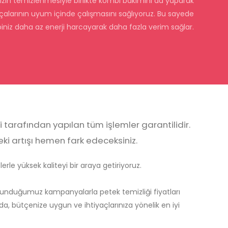
nizin temizlenmesiyle birlikte kombi bakımını da yaparak
alarının uyum içinde çalışmasını sağlıyoruz. Bu sayede
niz daha az enerji harcayarak daha fazla verim sağlar.
 tarafından yapılan tüm işlemler garantilidir.
deki artışı hemen fark edeceksiniz.
rle yüksek kaliteyi bir araya getiriyoruz.
sunduğumuz kampanyalarla petek temizliği fiyatları
da, bütçenize uygun ve ihtiyaçlarınıza yönelik en iyi