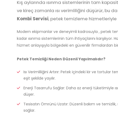
Kış aylarında ısınma sistemlerinin tam kapasit
ve kireç zamanla ısı verimliliğini düşürür, bu 
Kombi Servisi
, petek temizleme hizmetleriyle h
Modern ekipmanlar ve deneyimli kadrosuyla , petek te
kadar ısınma sistemlerinin tüm ihtiyaçlarını karşılıyor. Hız
hizmet anlayışıyla bölgedeki en güvenilir firmalardan bir
Petek Temizliği Neden Düzenli Yapılmalıdır?
Isı Verimliliğini Artırır: Petek içindeki kir ve tortular
eşit şekilde yayılır.
Enerji Tasarrufu Sağlar: Daha az enerji tüketimiyle ı
düşer.
Tesisatın Ömrünü Uzatır: Düzenli bakım ve temizlik,
sağlar.