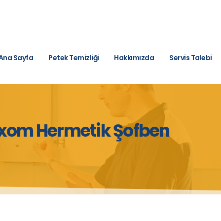
Ana Sayfa
Petek Temizliği
Hakkımızda
Servis Talebi
axom Hermetik Şofben