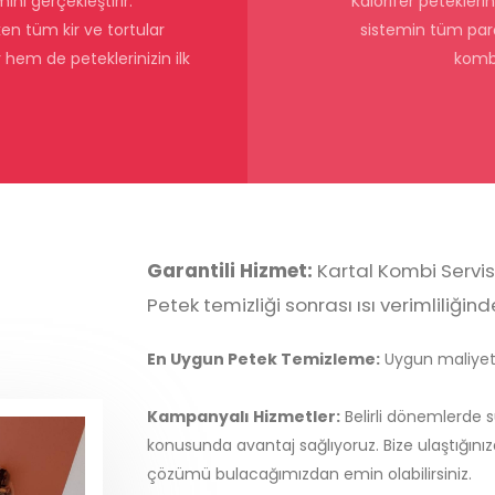
ni gerçekleştirir.
Kalorifer petekleri
ken tüm kir ve tortular
sistemin tüm parç
hem de peteklerinizin ilk
kombi
Garantili Hizmet:
Kartal Kombi Servisi
Petek temizliği sonrası ısı verimliliğin
En Uygun Petek Temizleme:
Uygun maliyetle
Kampanyalı Hizmetler:
Belirli dönemlerde 
konusunda avantaj sağlıyoruz. Bize ulaştığınız
çözümü bulacağımızdan emin olabilirsiniz.