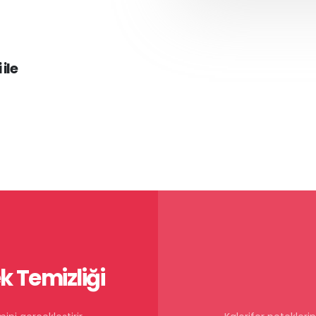
ile
 Temizliği