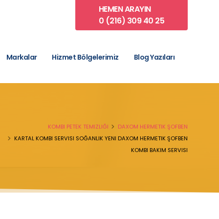
HEMEN ARAYIN
0 (216) 309 40 25
Markalar
Hizmet Bölgelerimiz
Blog Yazıları
KOMBI PETEK TEMIZLIĞI
DAXOM HERMETIK ŞOFBEN
KARTAL KOMBI SERVISI SOĞANLIK YENI DAXOM HERMETIK ŞOFBEN
KOMBI BAKIM SERVISI