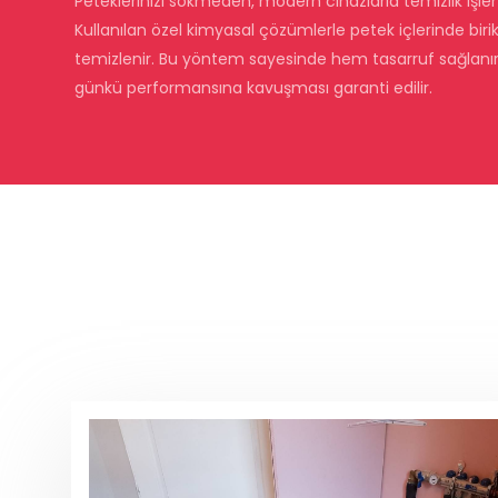
Peteklerinizi sökmeden, modern cihazlarla temizlik işlemi
Kullanılan özel kimyasal çözümlerle petek içlerinde biri
temizlenir. Bu yöntem sayesinde hem tasarruf sağlanır 
günkü performansına kavuşması garanti edilir.