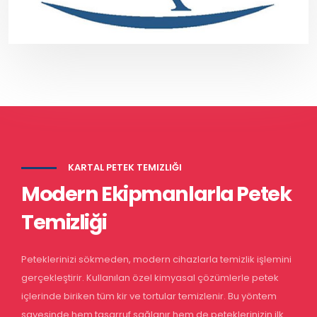
KARTAL PETEK TEMIZLIĞI
Modern Ekipmanlarla Petek
Temizliği
Peteklerinizi sökmeden, modern cihazlarla temizlik işlemini
gerçekleştirir. Kullanılan özel kimyasal çözümlerle petek
içlerinde biriken tüm kir ve tortular temizlenir. Bu yöntem
sayesinde hem tasarruf sağlanır hem de peteklerinizin ilk