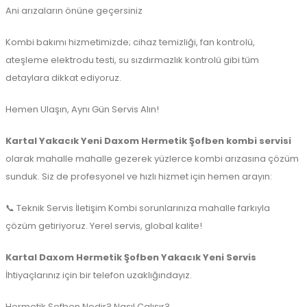
Ani arızaların önüne geçersiniz
Kombi bakımı hizmetimizde; cihaz temizliği, fan kontrolü,
ateşleme elektrodu testi, su sızdırmazlık kontrolü gibi tüm
detaylara dikkat ediyoruz.
Hemen Ulaşın, Aynı Gün Servis Alın!
Kartal Yakacık Yeni Daxom Hermetik Şofben kombi servisi
olarak mahalle mahalle gezerek yüzlerce kombi arızasına çözüm
sunduk. Siz de profesyonel ve hızlı hizmet için hemen arayın:
📞 Teknik Servis İletişim Kombi sorunlarınıza mahalle farkıyla
çözüm getiriyoruz. Yerel servis, global kalite!
Kartal Daxom Hermetik Şofben
Yakacık Yeni
Servis
İhtiyaçlarınız için bir telefon uzaklığındayız.
Hermetik Şofben Nedir? Nasıl Çalışır?