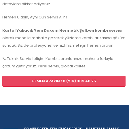
detaylara dikkat ediyoruz.
Hemen Ulaşın, Aynı Gün Servis Alın!
Kartal Yakacık Yeni Daxom Hermetik Şofben kombi servisi
olarak mahalle mahalle gezerek yüzlerce kombi arızasına çözüm
sunduk. Siz de profesyonel ve hızlı hizmet için hemen arayın:
📞 Teknik Servis İletişim Kombi sorunlarınıza mahalle farkıyla
çözüm getiriyoruz. Yerel servis, global kalite!
HEMEN ARAYIN ! 0 (216) 309 40 25
KOMBI PETEK TEMIZLIĞI SERVISI HIZMETI MI ALMAK