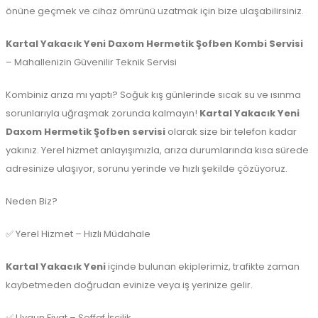
önüne geçmek ve cihaz ömrünü uzatmak için bize ulaşabilirsiniz.
Kartal Yakacık Yeni Daxom Hermetik Şofben Kombi Servisi
– Mahallenizin Güvenilir Teknik Servisi
Kombiniz arıza mı yaptı? Soğuk kış günlerinde sıcak su ve ısınma
sorunlarıyla uğraşmak zorunda kalmayın!
Kartal Yakacık Yeni
Daxom Hermetik Şofben servisi
olarak size bir telefon kadar
yakınız. Yerel hizmet anlayışımızla, arıza durumlarında kısa sürede
adresinize ulaşıyor, sorunu yerinde ve hızlı şekilde çözüyoruz.
Neden Biz?
✅ Yerel Hizmet – Hızlı Müdahale
Kartal Yakacık Yeni
içinde bulunan ekiplerimiz, trafikte zaman
kaybetmeden doğrudan evinize veya iş yerinize gelir.
✅ Uygun Fiyat – Şeffaf İşçilik