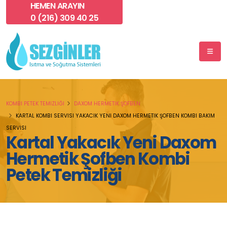
HEMEN ARAYIN
0 (216) 309 40 25
KOMBI PETEK TEMIZLIĞI
DAXOM HERMETIK ŞOFBEN
KARTAL KOMBI SERVISI YAKACIK YENI DAXOM HERMETIK ŞOFBEN KOMBI BAKIM
SERVISI
Kartal Yakacık Yeni Daxom
Hermetik Şofben Kombi
Petek Temizliği